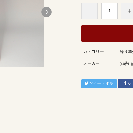
-
+
カテゴリー
練り羊
メーカー
㈱若山
ツイートする
シ