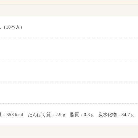
（10本入）
：353 kcal たんぱく質：2.9 g 脂質：0.3 g 炭水化物：84.7 g