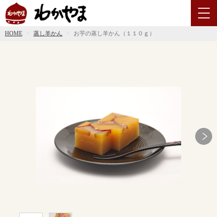
HOME
蒸し羊かん
お芋の蒸し羊かん（１１０ｇ）