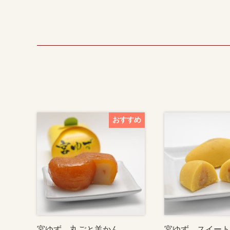
宮ゆず 丸ごと羊かん
宮ゆず スイート