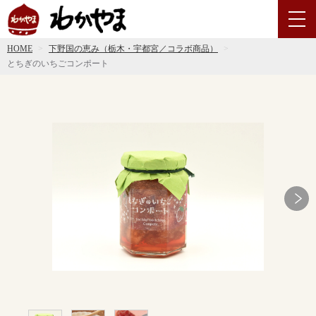
HOME
下野国の恵み（栃木・宇都宮／コラボ商品）
とちぎのいちごコンポート